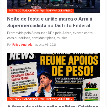
PORTAL DO TRABALHADOR - AQUI TEM VAGA DE EMPREGO
Noite de festa e união marca o Arraiá
Supermercadista no Distrito Federal
Promovido pelo Sindsuper-DF e pela Asbra, evento contou
com quadrilhas, comidas típicas, música …
Por
Felipe Andrade
-
agosto 03, 2026
PORTAL DO TRABALHADOR - AQUI TEM VAGA DE EMPREGO
A força da articulação política: Cristiano