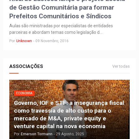
de Gestão Comunitária para formar
Prefeitos Comunitários e Síndicos
Aulas são ministradas por especialistas de entidades
parceiras e abordam temas como legislação d…
Por
Unknown
-
09 Novembro, 2016
ASSOCIAÇÕES
Ver todas
ECONOMIA
Governo, IOF e STF: a insegurança fiscal
como travessia de alto custo para o
mercado de M&A, private equity e
venture capital na nova economia
Por
Emerson Tormann
-
29 Agosto, 2025