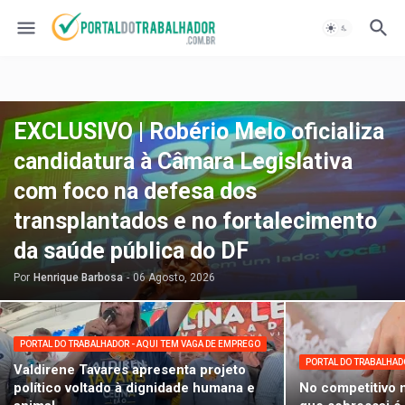
EXCLUSIVO | Robério Melo oficializa
candidatura à Câmara Legislativa
com foco na defesa dos
transplantados e no fortalecimento
da saúde pública do DF
Por
Henrique Barbosa
-
06 Agosto, 2026
PORTAL DO TRABALHADOR - AQUI TEM VAGA DE EMPREGO
PORTAL DO TRABALHAD
Valdirene Tavares apresenta projeto
político voltado à dignidade humana e
No competitivo 