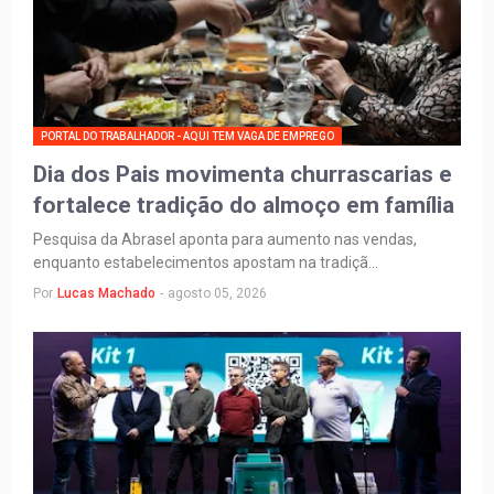
PORTAL DO TRABALHADOR - AQUI TEM VAGA DE EMPREGO
Dia dos Pais movimenta churrascarias e
fortalece tradição do almoço em família
Pesquisa da Abrasel aponta para aumento nas vendas,
enquanto estabelecimentos apostam na tradiçã…
Por
Lucas Machado
-
agosto 05, 2026