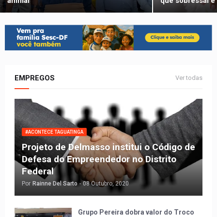
animal
que sobressai é
EMPREGOS
Ver todas
#ACONTECE TAGUATINGA
Projeto de Delmasso institui o Código de
Defesa do Empreendedor no Distrito
Federal
Por
Rainne Del Sarto
-
08 Outubro, 2020
Grupo Pereira dobra valor do Troco