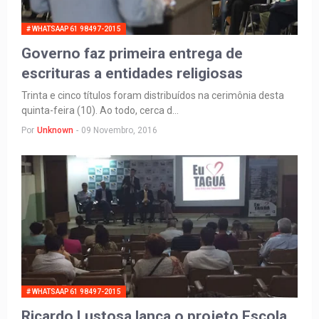
# WHATSAAP 61 98497-2015
Governo faz primeira entrega de
escrituras a entidades religiosas
Trinta e cinco títulos foram distribuídos na cerimônia desta
quinta-feira (10). Ao todo, cerca d…
Por
Unknown
-
09 Novembro, 2016
# WHATSAAP 61 98497-2015
Ricardo Lustosa lança o projeto Escola