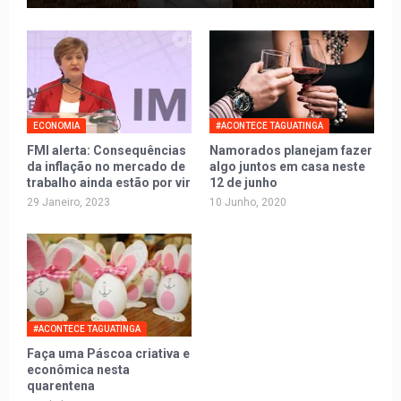
ECONOMIA
#ACONTECE TAGUATINGA
FMI alerta: Consequências
Namorados planejam fazer
da inflação no mercado de
algo juntos em casa neste
trabalho ainda estão por vir
12 de junho
29 Janeiro, 2023
10 Junho, 2020
#ACONTECE TAGUATINGA
Faça uma Páscoa criativa e
econômica nesta
quarentena