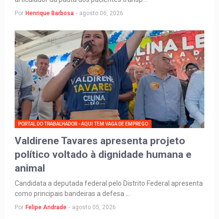
Por
Henrique Barbosa
-
agosto 06, 2026
PORTAL DO TRABALHADOR - AQUI TEM VAGA DE EMPREGO
Valdirene Tavares apresenta projeto
político voltado à dignidade humana e
animal
Candidata a deputada federal pelo Distrito Federal apresenta
como principais bandeiras a defesa …
Por
Felipe Andrade
-
agosto 05, 2026