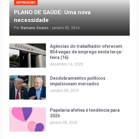
#BPRMNEWS
PLANO DE SAÚDE: Uma nova
necessidade
Por
Ramane Soares
-
janeiro 05, 2016
Agências do trabalhador oferecem
834 vagas de emprego nesta terça-
feira (16)
dezembro 16, 2025
Desdobramentos políticos
impulsionam mercados
outubro 08, 2025
Papelaria afetiva é tendência para
2026
janeiro 08, 2026