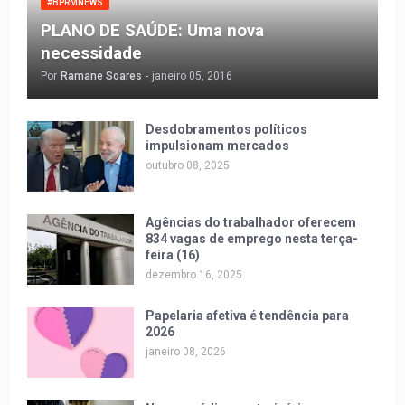
#BPRMNEWS
PLANO DE SAÚDE: Uma nova
necessidade
Por
Ramane Soares
-
janeiro 05, 2016
Desdobramentos políticos
impulsionam mercados
outubro 08, 2025
Agências do trabalhador oferecem
834 vagas de emprego nesta terça-
feira (16)
dezembro 16, 2025
Papelaria afetiva é tendência para
2026
janeiro 08, 2026