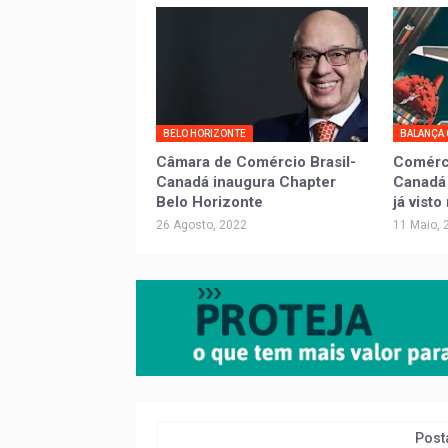
BELO HORIZONTE
BALANÇA
Câmara de Comércio Brasil-
Comérci
Canadá inaugura Chapter
Canadá 
Belo Horizonte
já vist
26 Agosto, 2022
11 Maio, 
Post