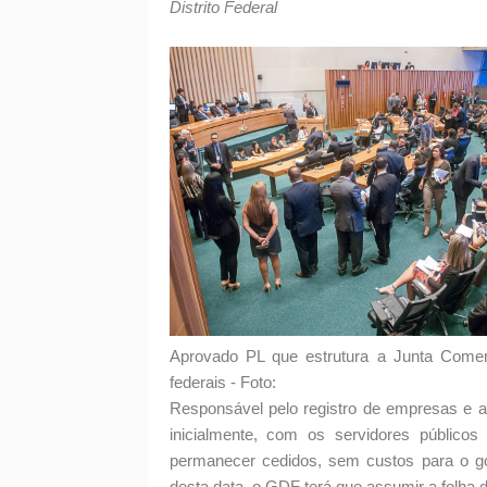
Distrito Federal
Aprovado PL que estrutura a Junta Comer
federais - Foto:
Responsável pelo registro de empresas e at
inicialmente, com os servidores públicos
permanecer cedidos, sem custos para o gov
desta data, o GDF terá que assumir a folha