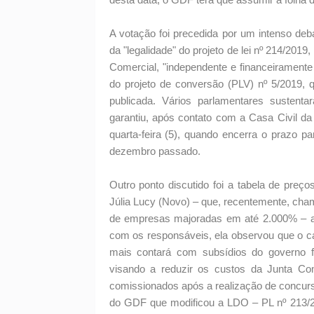
A votação foi precedida por um intenso deb
da "legalidade" do projeto de lei nº 214/2019
Comercial, "independente e financeiramente
do projeto de conversão (PLV) nº 5/2019, q
publicada. Vários parlamentares susten
garantiu, após contato com a Casa Civil da
quarta-feira (5), quando encerra o prazo pa
dezembro passado.
Outro ponto discutido foi a tabela de preç
Júlia Lucy (Novo) – que, recentemente, cham
de empresas majoradas em até 2.000% – apr
com os responsáveis, ela observou que o cál
mais contará com subsídios do governo fe
visando a reduzir os custos da Junta Com
comissionados após a realização de concurso
do GDF que modificou a LDO – PL nº 213/2