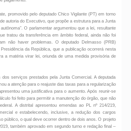
ate, promovido pelo deputado Chico Vigilante (PT) em torno
, de autoria do Executivo, que propõe a estrutura para a Junta
 autônoma". O parlamentar argumentou que a lei, resultante
ue tratou da transferência em âmbito federal, ainda não foi
taram não haver problemas. O deputado Delmasso (PRB)
 Presidência da República, que a publicação ocorrerá nesta
ra a matéria virar lei, oriunda de uma medida provisória de
os dos serviços prestados pela Junta Comercial. A deputada
ou a atenção para o reajuste das taxas para a regularização
esentou uma justificativa para o aumento. Após reunir-se
culo foi feito para permitir a manutenção do órgão, que não
deral. A distrital apresentou emendas ao PL nº 214/219,
ercial e estabelecendo, inclusive, a redução dos cargos
 público, o qual deve ocorrer dentro de dois anos. O projeto
019, também aprovado em segundo turno e redação final –