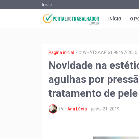
Início
INÍCIO
O P
Página inicial
# WHATSAAP 61 98497-2015
Novidade na estétic
agulhas por pressão
tratamento de pele
Por
Ana Lúcia
-
junho 21, 2019