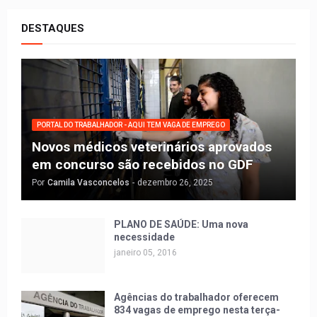
DESTAQUES
PORTAL DO TRABALHADOR - AQUI TEM VAGA DE EMPREGO
Novos médicos veterinários aprovados
em concurso são recebidos no GDF
Por
Camila Vasconcelos
-
dezembro 26, 2025
PLANO DE SAÚDE: Uma nova
necessidade
janeiro 05, 2016
Agências do trabalhador oferecem
834 vagas de emprego nesta terça-