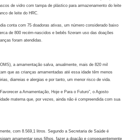
ascos de vidro com tampa de plástico para armazenamento do leite
anco de leite do HRC.
ândia conta com 75 doadoras ativas, um número considerado baixo
cerca de 800 recém-nascidos e bebês fizeram uso das doações
ianças foram atendidas.
(OMS), a amamentação salva, anualmente, mais de 820 mil
ontam que as crianças amamentadas até essa idade têm menos
ias, diarreias e alergias e por tanto, um menor risco de vida.
Favorecer a Amamentação, Hoje e Para o Futuro”, o Agosto
tividade materna que, por vezes, ainda não é compreendida com sua
nte, com 8.569,1 litros. Segundo a Secretaria de Saúde é
nsigam amamentar seus filhos, fazer a doação e consequentemente