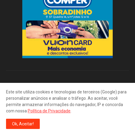
Este site utiliza cookies e tecnologias de terceiros (Google) para
personalizar anúncios e analisar o tráfego. Ao aceitar, você
permite armazenar informações do navegador, IP e concorda
Portal do Trabalhador: CTPS Digital. Vagas de Emprego. Seguro-
com nossa
Política de Privacidade
.
Desemprego. Cadastro SINE. Cursos de Qualificação.
Ok, Aceitar!