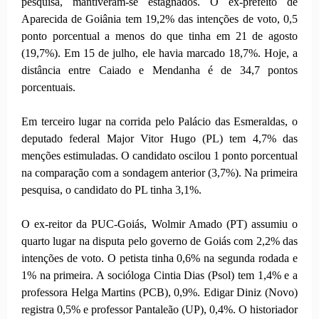
pesquisa, mantiveram-se estagnados. O ex-prefeito de
Aparecida de Goiânia tem 19,2% das intenções de voto, 0,5
ponto porcentual a menos do que tinha em 21 de agosto
(19,7%). Em 15 de julho, ele havia marcado 18,7%. Hoje, a
distância entre Caiado e Mendanha é de 34,7 pontos
porcentuais.
Em terceiro lugar na corrida pelo Palácio das Esmeraldas, o
deputado federal Major Vitor Hugo (PL) tem 4,7% das
menções estimuladas. O candidato oscilou 1 ponto porcentual
na comparação com a sondagem anterior (3,7%). Na primeira
pesquisa, o candidato do PL tinha 3,1%.
O ex-reitor da PUC-Goiás, Wolmir Amado (PT) assumiu o
quarto lugar na disputa pelo governo de Goiás com 2,2% das
intenções de voto. O petista tinha 0,6% na segunda rodada e
1% na primeira. A socióloga Cintia Dias (Psol) tem 1,4% e a
professora Helga Martins (PCB), 0,9%. Edigar Diniz (Novo)
registra 0,5% e professor Pantaleão (UP), 0,4%. O historiador