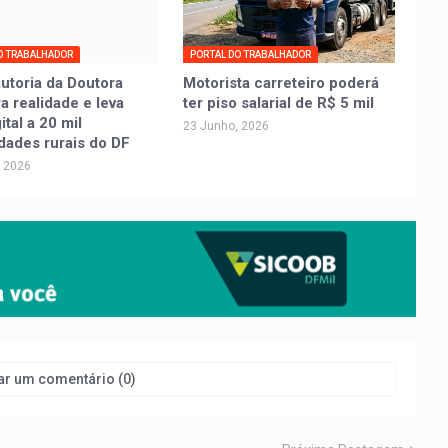
O TRABALHADOR
PORTAL DO TRABALHADOR
autoria da Doutora
Motorista carreteiro poderá
ra realidade e leva
ter piso salarial de R$ 5 mil
tal a 20 mil
23 Junho, 2026
dades rurais do DF
, 2026
ar um comentário (0)