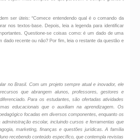
podem ser úteis: “Comece entendendo qual é o comando da
ar nos textos-base. Depois, leia a legenda para identificar
s importantes. Questione-se coisas como: é um dado de uma
m dado recente ou não? Por fim, leia o restante da questão e
ular no Brasil. Com um projeto sempre atual e inovador, ele
s recursos que abrangem alunos, professores, gestores e
ferenciado. Para os estudantes, são ofertadas atividades
aformas educacionais que o auxiliam na aprendizagem. Os
 pedagógico focadas em diversos componentes, enquanto os
administração escolar, incluindo cursos e ferramentas que
gia, marketing, finanças e questões jurídicas. A família
luno recebendo conteúdo específico, que contempla revistas