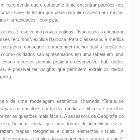
ambém recomenda que o estudante tente encontrar padrões nos
uma chave de leitura que pode garantir o acerto em muitas
 nas Humanidades”, completa.
o ainda é resolvendo provas antigas. “Isso ajuda a encontrar
ses recursos”, explica Barbosa. Para o assessor, à medida
s passadas, consegue compreender melhor qual a função de
 ou como os dados são apresentados em uma tabela em uma
 esses recursos permite praticar e desenvolver habilidades
va, é possível ter insights que permitem extrair os dados
pleta.
eio de uma modelagem estatística chamada “Teoria de
epara as questões em fáceis, médias e difíceis e a melhor
iorizar as questões mais fáceis. A assessora de Geografia do
heco Dalbem, alerta que uma forma de identificar essas
razem mapas, fotografias e outros elementos visuais. “A
tos sejam mais simples do que parecem é sempre grande”,