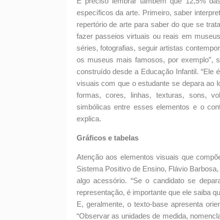
É preciso lembrar também que 12,5% das
específicos da arte. Primeiro, saber interpr
repertório de arte para saber do que se tra
fazer passeios virtuais ou reais em museus
séries, fotografias, seguir artistas contempo
os museus mais famosos, por exemplo”, sug
construído desde a Educação Infantil. “Ele é
visuais com que o estudante se depara ao 
formas, cores, linhas, texturas, sons, 
simbólicas entre esses elementos e o conte
explica.
Gráficos e tabelas
Atenção aos elementos visuais que compõ
Sistema Positivo de Ensino, Flávio Barbosa,
algo acessório. “Se o candidato se depar
representação, é importante que ele saiba qu
E, geralmente, o texto-base apresenta orien
“Observar as unidades de medida, nomencl