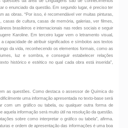
 questões da área de Linguagens são de conhecimentos
etar o enunciado da questão. Em segundo lugar, é preciso ter
tam as obras. “Por isso, é recomendável ver muitas pinturas,
, casas de cultura, casas de memória, galerias, ver filmes,
râneos brasileiros e internacionais nas redes sociais e seguir
ere Karoline. Em terceiro lugar vem o letramento visual,
 a capacidade de atribuir significados e símbolos aos textos
longo da vida, reconhecendo os elementos formais, como as
volumes, luz e sombra, e conseguir estabelecer relações
xto histórico e estético no qual cada obra está inserida”,
em as questões. Como destaca o assessor de Química do
 dificilmente uma informação apresentada no texto-base será
ar com um gráfico ou tabela, ou qualquer outra forma de
e aquela informação será muito útil na resolução da questão.
tações sobre como interpretar o gráfico ou tabela”, afirma.
aturas e ordem de apresentação das informações é uma boa