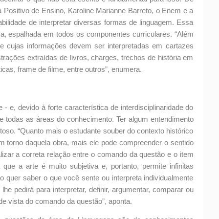
Positivo de Ensino, Karoline Marianne Barreto, o Enem e a
abilidade de interpretar diversas formas de linguagem. Essa
a, espalhada em todos os componentes curriculares. “Além
ase cujas informações devem ser interpretadas em cartazes
lustrações extraídas de livros, charges, trechos de história em
ticas, frame de filme, entre outros”, enumera.
 e, devido à forte característica de interdisciplinaridade do
e todas as áreas do conhecimento. Ter algum entendimento
eitoso. “Quanto mais o estudante souber do contexto histórico
 em torno daquela obra, mais ele pode compreender o sentido
alizar a correta relação entre o comando da questão e o item
 que a arte é muito subjetiva e, portanto, permite infinitas
o quer saber o que você sente ou interpreta individualmente
lhe pedirá para interpretar, definir, argumentar, comparar ou
o de vista do comando da questão”, aponta.