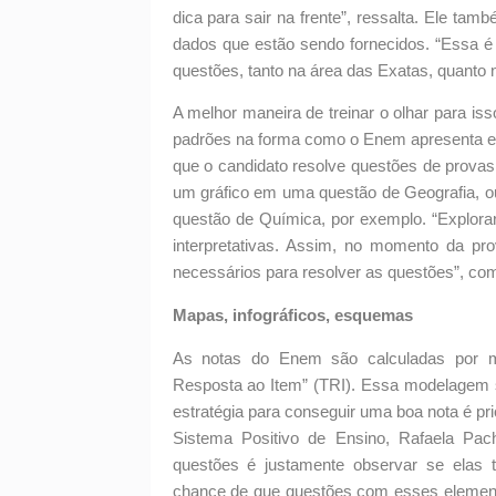
dica para sair na frente”, ressalta. Ele t
dados que estão sendo fornecidos. “Essa é 
questões, tanto na área das Exatas, quanto
A melhor maneira de treinar o olhar para iss
padrões na forma como o Enem apresenta es
que o candidato resolve questões de prova
um gráfico em uma questão de Geografia,
questão de Química, por exemplo. “Explorar
interpretativas. Assim, no momento da pro
necessários para resolver as questões”, com
Mapas, infográficos, esquemas
As notas do Enem são calculadas por m
Resposta ao Item” (TRI). Essa modelagem s
estratégia para conseguir uma boa nota é pr
Sistema Positivo de Ensino, Rafaela Pac
questões é justamente observar se elas t
chance de que questões com esses elemen