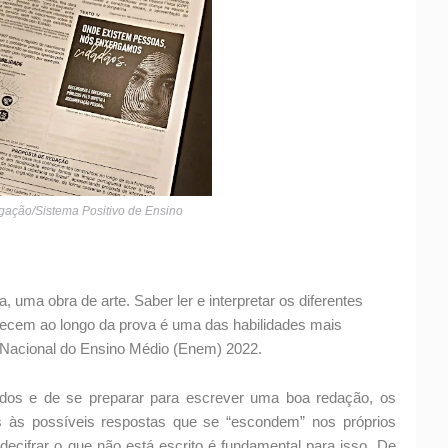
lgação/Sistema Positivo de Ensino
uma obra de arte. Saber ler e interpretar os diferentes
arecem ao longo da prova é uma das habilidades mais
 Nacional do Ensino Médio (Enem) 2022.
dos e de se preparar para escrever uma boa redação, os
s às possíveis respostas que se “escondem” nos próprios
ecifrar o que não está escrito é fundamental para isso. De