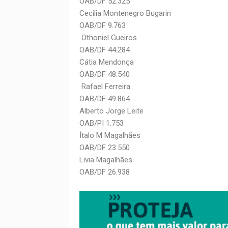
OAB/DF 52.325
Cecilia Montenegro Bugarin
OAB/DF 9.763
Othoniel Gueiros
OAB/DF 44.284
Cátia Mendonça
OAB/DF 48.540
Rafael Ferreira
OAB/DF 49.864
Alberto Jorge Leite
OAB/PI 1.753
Ítalo M Magalhães
OAB/DF 23.550
Livia Magalhães
OAB/DF 26.938