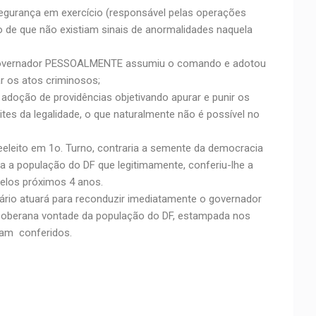
segurança em exercício (responsável pelas operações
o de que não existiam sinais de anormalidades naquela
 governador PESSOALMENTE assumiu o comando e adotou
r os atos criminosos;
a adoção de providências objetivando apurar e punir os
ites da legalidade, o que naturalmente não é possível no
eleito em 1o. Turno, contraria a semente da democracia
da a população do DF que legitimamente, conferiu-lhe a
elos próximos 4 anos.
ário atuará para reconduzir imediatamente o governador
 soberana vontade da população do DF, estampada nos
ram conferidos.