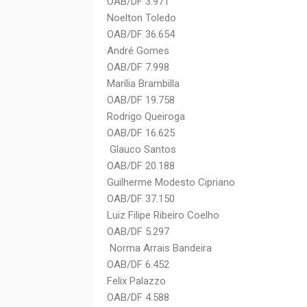
OAB/DF 3.971
Noelton Toledo
OAB/DF 36.654
André Gomes
OAB/DF 7.998
Marília Brambilla
OAB/DF 19.758
Rodrigo Queiroga
OAB/DF 16.625
Glauco Santos
OAB/DF 20.188
Guilherme Modesto Cipriano
OAB/DF 37.150
Luiz Filipe Ribeiro Coelho
OAB/DF 5.297
Norma Arrais Bandeira
OAB/DF 6.452
Felix Palazzo
OAB/DF 4.588