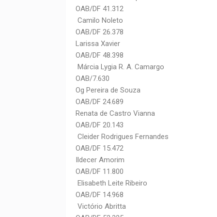
OAB/DF 41.312
Camilo Noleto
OAB/DF 26.378
Larissa Xavier
OAB/DF 48.398
Márcia Lygia R. A. Camargo
OAB/7.630
Og Pereira de Souza
OAB/DF 24.689
Renata de Castro Vianna
OAB/DF 20.143
Cleider Rodrigues Fernandes
OAB/DF 15.472
Ildecer Amorim
OAB/DF 11.800
Elisabeth Leite Ribeiro
OAB/DF 14.968
Victório Abritta