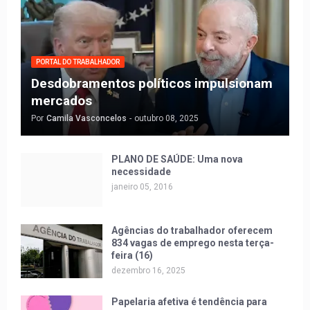
PORTAL DO TRABALHADOR
Desdobramentos políticos impulsionam
mercados
Por
Camila Vasconcelos
-
outubro 08, 2025
PLANO DE SAÚDE: Uma nova
necessidade
janeiro 05, 2016
Agências do trabalhador oferecem
834 vagas de emprego nesta terça-
feira (16)
dezembro 16, 2025
Papelaria afetiva é tendência para