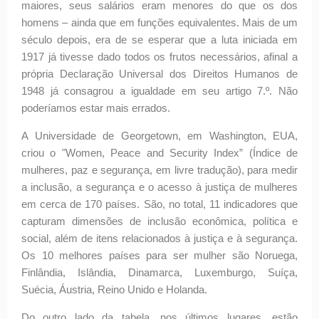
maiores, seus salários eram menores do que os dos
homens – ainda que em funções equivalentes. Mais de um
século depois, era de se esperar que a luta iniciada em
1917 já tivesse dado todos os frutos necessários, afinal a
própria Declaração Universal dos Direitos Humanos de
1948 já consagrou a igualdade em seu artigo 7.º. Não
poderíamos estar mais errados.
A Universidade de Georgetown, em Washington, EUA,
criou o "Women, Peace and Security Index” (Índice de
mulheres, paz e segurança, em livre tradução), para medir
a inclusão, a segurança e o acesso à justiça de mulheres
em cerca de 170 países. São, no total, 11 indicadores que
capturam dimensões de inclusão econômica, política e
social, além de itens relacionados à justiça e à segurança.
Os 10 melhores países para ser mulher são Noruega,
Finlândia, Islândia, Dinamarca, Luxemburgo, Suíça,
Suécia, Áustria, Reino Unido e Holanda.
Do outro lado da tabela, nos últimos lugares, estão