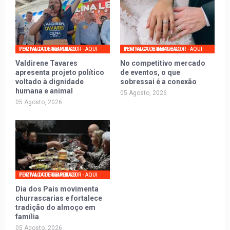
PORTAL DO TRABALHADOR - AQUI TEM VAGA DE EMPREGO
PORTAL DO TRABALHADOR - AQUI TEM VAGA DE EMPREGO
Valdirene Tavares
No competitivo mercado
apresenta projeto político
de eventos, o que
voltado à dignidade
sobressai é a conexão
humana e animal
05 Agosto, 2026
05 Agosto, 2026
PORTAL DO TRABALHADOR - AQUI TEM VAGA DE EMPREGO
Dia dos Pais movimenta
churrascarias e fortalece
tradição do almoço em
família
05 Agosto, 2026