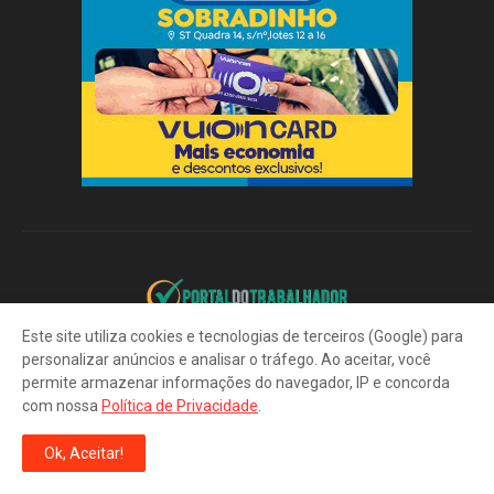
Este site utiliza cookies e tecnologias de terceiros (Google) para
Portal do Trabalhador: CTPS Digital. Vagas de Emprego. Seguro-
personalizar anúncios e analisar o tráfego. Ao aceitar, você
Desemprego. Cadastro SINE. Cursos de Qualificação.
permite armazenar informações do navegador, IP e concorda
com nossa
Política de Privacidade
.
Ok, Aceitar!