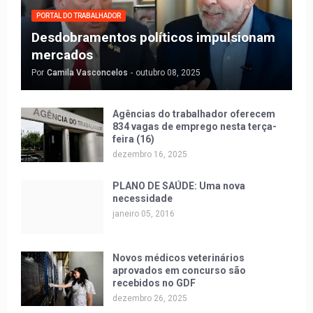
PORTAL DO TRABALHADOR
Desdobramentos políticos impulsionam
mercados
Por
Camila Vasconcelos
-
outubro 08, 2025
Agências do trabalhador oferecem
834 vagas de emprego nesta terça-
feira (16)
dezembro 16, 2025
PLANO DE SAÚDE: Uma nova
necessidade
janeiro 05, 2016
Novos médicos veterinários
aprovados em concurso são
recebidos no GDF
dezembro 26, 2025