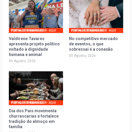
PORTAL DO TRABALHADOR - AQUI TEM VAGA DE EMPREGO
PORTAL DO TRABALHADOR - AQUI TEM VAGA DE EMPREGO
Valdirene Tavares
No competitivo mercado
apresenta projeto político
de eventos, o que
voltado à dignidade
sobressai é a conexão
humana e animal
05 Agosto, 2026
05 Agosto, 2026
PORTAL DO TRABALHADOR - AQUI TEM VAGA DE EMPREGO
Dia dos Pais movimenta
churrascarias e fortalece
tradição do almoço em
família