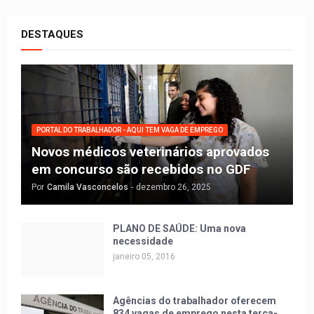
DESTAQUES
PORTAL DO TRABALHADOR - AQUI TEM VAGA DE EMPREGO
Novos médicos veterinários aprovados
em concurso são recebidos no GDF
Por
Camila Vasconcelos
-
dezembro 26, 2025
PLANO DE SAÚDE: Uma nova
necessidade
janeiro 05, 2016
Agências do trabalhador oferecem
834 vagas de emprego nesta terça-