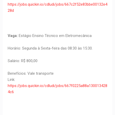
https://jobs.quickin.io/cdludi/jobs/667c2f52e83bbe00132e4
28d
Vaga:
Estágio Ensino Técnico em Eletromecânica
Horário: Segunda à Sexta-feira das 08:30 às 15:30.
Salário: R$ 800,00
Benefícios: Vale transporte
Link:
https://jobs.quickin.io/cdludi/jobs/667f0225a88a130013428
4c6