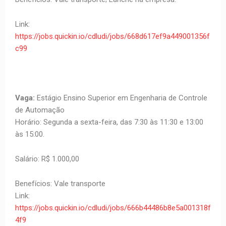
Link:
https://jobs.quickin.io/cdludi/jobs/668d617ef9a449001356f
c99
Vaga:
Estágio Ensino Superior em Engenharia de Controle
de Automação
Horário: Segunda a sexta-feira, das 7:30 às 11:30 e 13:00
às 15:00.
Salário: R$ 1.000,00
Benefícios: Vale transporte
Link:
https://jobs.quickin.io/cdludi/jobs/666b44486b8e5a001318f
4f9