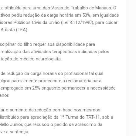
oi distribuída para uma das Varas do Trabalho de Manaus. O
rativos pediu redução da carga horária em 50%, em igualdade
dores Públicos Civis da União (Lei 8.112/1990), para cuidar
Autista (TEA).
ciplinar do filho requer sua disponibilidade para
alização das atividades terapêuticas indicadas pelos
ntação do médico neurologista.
de redução da carga horária do profissional tal qual
 julgou parcialmente procedente a reclamatória para
 do empregado em 25% enquanto permanecer a necessidade
enor.
uscar o aumento da redução com base nos mesmos
 distribuído para apreciação da 1ª Turma do TRT-11, sob a
Mello Junior, que recusou o pedido de acréscimo da
eve a sentença.