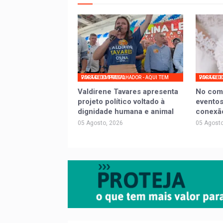
PORTAL DO TRABALHADOR - AQUI TEM VAGA DE EMPREGO
PORTAL DO TRABALHADOR - AQ
Valdirene Tavares apresenta
No com
projeto político voltado à
eventos
dignidade humana e animal
conexã
05 Agosto, 2026
05 Agosto