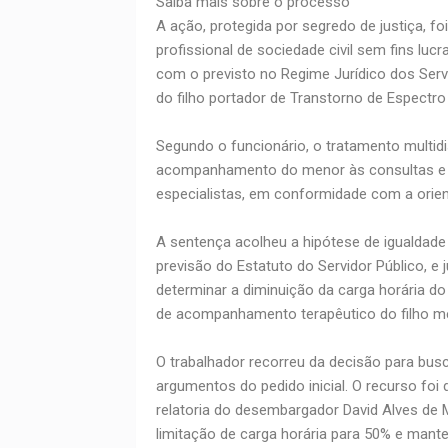
Saiba mais sobre o processo
A ação, protegida por segredo de justiça, f
profissional de sociedade civil sem fins luc
com o previsto no Regime Jurídico dos Servi
do filho portador de Transtorno de Espectro 
Segundo o funcionário, o tratamento multidis
acompanhamento do menor às consultas e re
especialistas, em conformidade com a orie
A sentença acolheu a hipótese de igualdade 
previsão do Estatuto do Servidor Público, e
determinar a diminuição da carga horária
de acompanhamento terapêutico do filho m
O trabalhador recorreu da decisão para b
argumentos do pedido inicial. O recurso foi
relatoria do desembargador David Alves de 
limitação de carga horária para 50% e mant