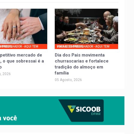
UI TEM VAGA DE EMPREGO
PORTAL DO TRABALHADOR - AQUI TEM VAGA DE EMPREGO
petitivo mercado de
Dia dos Pais movimenta
, o que sobressai é a
churrascarias e fortalece
o
tradição do almoço em
família
, 2026
05 Agosto, 2026