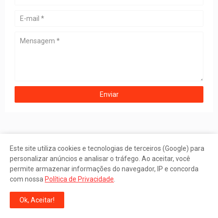
Este site utiliza cookies e tecnologias de terceiros (Google) para
personalizar anúncios e analisar o tráfego. Ao aceitar, você
permite armazenar informações do navegador, IP e concorda
com nossa
Política de Privacidade
.
BALANÇO INSTITUCIONAL 2026: CONFIRA OS RESULTADOS
Ok, Aceitar!