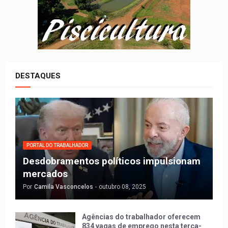
DESTAQUES
PORTAL DO TRABALHADOR
Desdobramentos políticos impulsionam
mercados
Por
Camila Vasconcelos
-
outubro 08, 2025
Agências do trabalhador oferecem
834 vagas de emprego nesta terça-