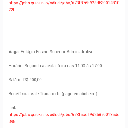
https://jobs.quickin.io/cdludi/jobs/673f876b923d530014810
22b
Vaga:
Estágio Ensino Superior Administrativo
Horário: Segunda a sexta-feira das 11:00 às 17:00.
Salário: R$ 900,00
Benefícios: Vale Transporte (pago em dinheiro).
Link:
https://jobs.quickin.io/cdludi/jobs/673f6ac19d258700136dd
398