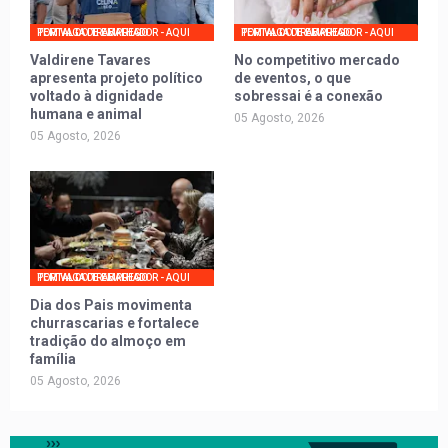
PORTAL DO TRABALHADOR - AQUI TEM VAGA DE EMPREGO
PORTAL DO TRABALHADOR - AQUI TEM VAGA DE EMPREGO
Valdirene Tavares
No competitivo mercado
apresenta projeto político
de eventos, o que
voltado à dignidade
sobressai é a conexão
humana e animal
05 Agosto, 2026
05 Agosto, 2026
PORTAL DO TRABALHADOR - AQUI TEM VAGA DE EMPREGO
Dia dos Pais movimenta
churrascarias e fortalece
tradição do almoço em
família
05 Agosto, 2026