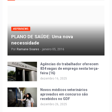
#BPRMNEWS
PLANO DE SAÚDE: Uma nova
necessidade
Por
Ramane Soares
-
janeiro 05, 2016
Agências do trabalhador oferecem
834 vagas de emprego nesta terça-
feira (16)
dezembro 16, 2025
Novos médicos veterinários
aprovados em concurso são
recebidos no GDF
dezembro 26, 2025