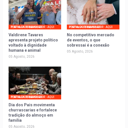
PORTAL DO TRABALHADOR - AQUI TEM VAGA DE EMPREGO
PORTAL DO TRABALHADOR - AQUI TEM VAGA DE EMPREGO
Valdirene Tavares
No competitivo mercado
apresenta projeto político
de eventos, o que
voltado à dignidade
sobressai é a conexão
humana e animal
05 Agosto, 2026
05 Agosto, 2026
PORTAL DO TRABALHADOR - AQUI TEM VAGA DE EMPREGO
Dia dos Pais movimenta
churrascarias e fortalece
tradição do almoço em
família
05 Agosto, 2026