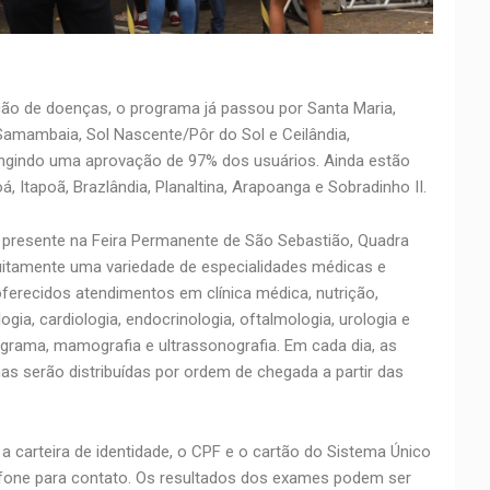
o de doenças, o programa já passou por Santa Maria,
amambaia, Sol Nascente/Pôr do Sol e Ceilândia,
ingindo uma aprovação de 97% dos usuários. Ainda estão
 Itapoã, Brazlândia, Planaltina, Arapoanga e Sobradinho II.
 presente na Feira Permanente de São Sebastião, Quadra
uitamente uma variedade de especialidades médicas e
oferecidos atendimentos em clínica médica, nutrição,
logia, cardiologia, endocrinologia, oftalmologia, urologia e
grama, mamografia e ultrassonografia. Em cada dia, as
has serão distribuídas por ordem de chegada a partir das
a carteira de identidade, o CPF e o cartão do Sistema Único
fone para contato. Os resultados dos exames podem ser