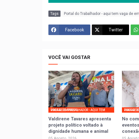
Tags
Portal do Trabalhador - aqui tem vaga de e
Facebook
Twitter
VOCÊ VAI GOSTAR
PORTAL DO TRABALHADOR - AQUI TEM VAGA DE EMPREGO
PORTAL DO TRABALHADOR - AQ
Valdirene Tavares apresenta
No com
projeto político voltado à
eventos
dignidade humana e animal
conexã
05 Agosto, 2026
05 Agosto