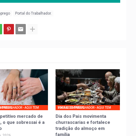
mprego
Portal do Trabalhador.
UI TEM VAGA DE EMPREGO
PORTAL DO TRABALHADOR - AQUI TEM VAGA DE EMPREGO
petitivo mercado de
Dia dos Pais movimenta
, o que sobressai é a
churrascarias e fortalece
o
tradição do almoço em
família
, 2026