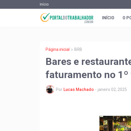
Início
INÍCIO
O P
Página inicial
BRB
Bares e restauran
faturamento no 1º 
Por
Lucas Machado
-
janeiro 02, 2025