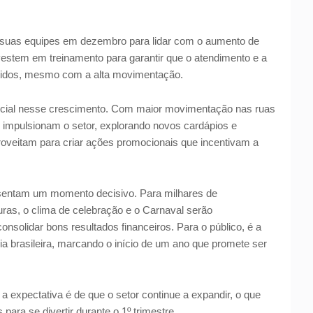
suas equipes em dezembro para lidar com o aumento de
stem em treinamento para garantir que o atendimento e a
tidos, mesmo com a alta movimentação.
ial nesse crescimento. Com maior movimentação nas ruas
 impulsionam o setor, explorando novos cardápios e
roveitam para criar ações promocionais que incentivam a
esentam um momento decisivo. Para milhares de
ras, o clima de celebração e o Carnaval serão
nsolidar bons resultados financeiros. Para o público, é a
a brasileira, marcando o início de um ano que promete ser
expectativa é de que o setor continue a expandir, o que
ara se divertir durante o 1º trimestre.