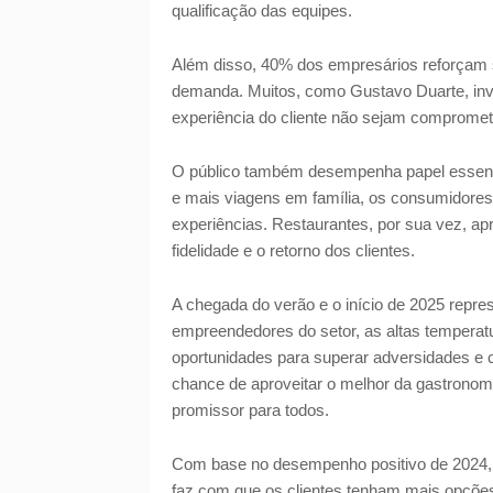
qualificação das equipes.
Além disso, 40% dos empresários reforçam 
demanda. Muitos, como Gustavo Duarte, inve
experiência do cliente não sejam comprome
O público também desempenha papel essenc
e mais viagens em família, os consumidores
experiências. Restaurantes, por sua vez, ap
fidelidade e o retorno dos clientes.
A chegada do verão e o início de 2025 repr
empreendedores do setor, as altas temperatu
oportunidades para superar adversidades e co
chance de aproveitar o melhor da gastronomi
promissor para todos.
Com base no desempenho positivo de 2024, a 
faz com que os clientes tenham mais opções p