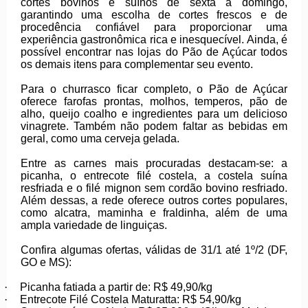
cortes bovinos e suínos de sexta a domingo,
garantindo uma escolha de cortes frescos e de
procedência confiável para proporcionar uma
experiência gastronômica rica e inesquecível. Ainda, é
possível encontrar nas lojas do Pão de Açúcar todos
os demais itens para complementar seu evento.
Para o churrasco ficar completo, o Pão de Açúcar
oferece farofas prontas, molhos, temperos, pão de
alho, queijo coalho e ingredientes para um delicioso
vinagrete. Também não podem faltar as bebidas em
geral, como uma cerveja gelada.
Entre as carnes mais procuradas destacam-se: a
picanha, o entrecote filé costela, a costela suína
resfriada e o filé mignon sem cordão bovino resfriado.
Além dessas, a rede oferece outros cortes populares,
como alcatra, maminha e fraldinha, além de uma
ampla variedade de linguiças.
Confira algumas ofertas, válidas de 31/1 até 1º/2 (DF,
GO e MS):
·
Picanha fatiada a partir de: R$ 49,90/kg
·
Entrecote Filé Costela Maturatta: R$ 54,90/kg