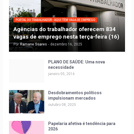
PORTAL DO TRABALHADOR - AQUI TEM VAGA DE EMPREGO
Agências do trabalhador oferecem 834
vagas de emprego nesta terça-feira (16)
Por
Ramane Soares
-
dezembro 16, 2025
PLANO DE SAÚDE: Uma nova
necessidade
janeiro 05, 2016
Desdobramentos políticos
impulsionam mercados
outubro 08, 2025
Papelaria afetiva é tendência para
2026