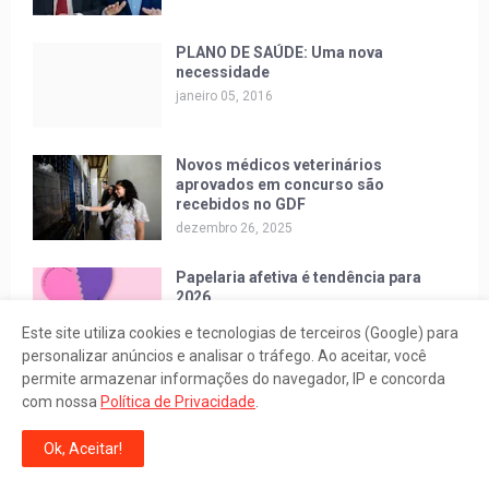
PLANO DE SAÚDE: Uma nova
necessidade
janeiro 05, 2016
Novos médicos veterinários
aprovados em concurso são
recebidos no GDF
dezembro 26, 2025
Papelaria afetiva é tendência para
2026
janeiro 08, 2026
Este site utiliza cookies e tecnologias de terceiros (Google) para
personalizar anúncios e analisar o tráfego. Ao aceitar, você
permite armazenar informações do navegador, IP e concorda
Sustentabilidade redefine valor e
com nossa
Política de Privacidade
.
liquidez dos imóveis de alto padrão
no Brasil
Ok, Aceitar!
janeiro 08, 2026