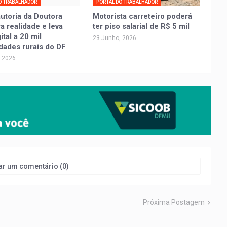
O TRABALHADOR
PORTAL DO TRABALHADOR
autoria da Doutora
Motorista carreteiro poderá
ra realidade e leva
ter piso salarial de R$ 5 mil
tal a 20 mil
23 Junho, 2026
dades rurais do DF
, 2026
ar um comentário (0)
Próxima Postagem