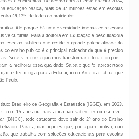
 desses atendimentos. De acordo com o Censo Escolar 2024,
 na educação básica, mais de 37 milhões estão em escolas
centra 49,13% de todas as matrículas.
muitos. Até porque há uma diversidade imensa entre essas
lusive culturais. Para a doutora em Educação e pesquisadora
 nas escolas públicas que reside a grande potencialidade da
s do ensino público é o principal indicador de que é preciso
olas. Só assim conseguiremos transformar o futuro do país”,
judam a melhorar essa qualidade. Saiba o que foi apresentado
vação e Tecnologia para a Educação na América Latina, que
ão Paulo.
ituto Brasileiro de Geografia e Estatística (IBGE), em 2023,
ros com 15 anos ou mais ainda não sabem ler ou escrever.
r (BNCC), todo estudante deve sair do 2º ano do Ensino
betizado. Para ajudar aqueles que, por algum motivo, não
ção, que trabalha com soluções educacionais para escolas