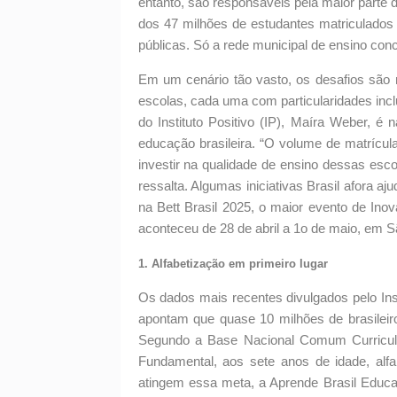
entanto, são responsáveis pela maior parte
dos 47 milhões de estudantes matriculados
públicas. Só a rede municipal de ensino con
Em um cenário tão vasto, os desafios são 
escolas, cada uma com particularidades inc
do Instituto Positivo (IP), Maíra Weber, é
educação brasileira. “O volume de matrícula
investir na qualidade de ensino dessas esc
ressalta. Algumas iniciativas Brasil afora a
na Bett Brasil 2025, o maior evento de Ino
aconteceu de 28 de abril a 1o de maio, em S
1. Alfabetização em primeiro lugar
Os dados mais recentes divulgados pelo Inst
apontam que quase 10 milhões de brasilei
Segundo a Base Nacional Comum Curricula
Fundamental, aos sete anos de idade, alfa
atingem essa meta, a Aprende Brasil Educa