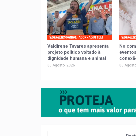
PORTAL DO TRABALHADOR - AQUI TEM VAGA DE EMPREGO
PORTAL DO TRABALHADOR - AQ
Valdirene Tavares apresenta
No com
projeto político voltado à
eventos
dignidade humana e animal
conexã
05 Agosto, 2026
05 Agosto