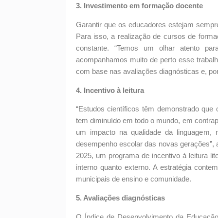
3. Investimento em formação docente
Garantir que os educadores estejam sempre
Para isso, a realização de cursos de for
constante. “Temos um olhar atento par
acompanhamos muito de perto esse trabalho
com base nas avaliações diagnósticas e, por
4. Incentivo à leitura
“Estudos científicos têm demonstrado que o
tem diminuído em todo o mundo, em contrapo
um impacto na qualidade da linguagem, n
desempenho escolar das novas gerações”, afi
2025, um programa de incentivo à leitura lite
interno quanto externo. A estratégia conte
municipais de ensino e comunidade.
5. Avaliações diagnósticas
O Índice de Desenvolvimento da Educação B