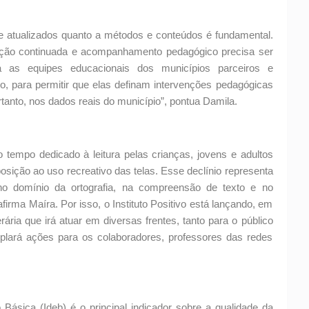
 atualizados quanto a métodos e conteúdos é fundamental.
mação continuada e acompanhamento pedagógico precisa ser
a as equipes educacionais dos municípios parceiros e
, para permitir que elas definam intervenções pedagógicas
tanto, nos dados reais do município”, pontua Damila.
 tempo dedicado à leitura pelas crianças, jovens e adultos
sição ao uso recreativo das telas. Esse declínio representa
o domínio da ortografia, na compreensão de texto e no
rma Maíra. Por isso, o Instituto Positivo está lançando, em
rária que irá atuar em diversas frentes, tanto para o público
mplará ações para os colaboradores, professores das redes
ásica (Ideb) é o principal indicador sobre a qualidade da