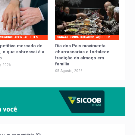
UI TEM VAGA DE EMPREGO
PORTAL DO TRABALHADOR - AQUI TEM VAGA DE EMPREGO
petitivo mercado de
Dia dos Pais movimenta
, o que sobressai é a
churrascarias e fortalece
o
tradição do almoço em
família
, 2026
05 Agosto, 2026