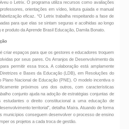
olveu o Letrix. O programa utiliza recursos como avaliações
e professores, orientações em vídeo, leitura guiada e manual
fabetização eficaz. “O Letrix trabalha respeitando a fase de
onadas para que elas se sintam seguras e acolhidas ao longo
g e produto da Aprende Brasil Educação, Damila Bonato.
ação
é criar espaços para que os gestores e educadores troquem
lvidas por seus pares. Os Arranjos de Desenvolvimento da
ra permitir essa troca. A colaboração está amplamente
de Diretrizes e Bases da Educação (LDB), em Resoluções do
 Plano Nacional de Educação (PNE). O modelo incentiva o
aficamente próximos uns dos outros, com características
rabalho conjunto ajuda na adoção de estratégias conjuntas de
os estudantes o direito constitucional a uma educação de
senvolvimento territorial”, detalha Maíra. Atuando de forma
s municípios conseguem desenvolver o processo de ensino
mper os projetos a cada troca de gestão.