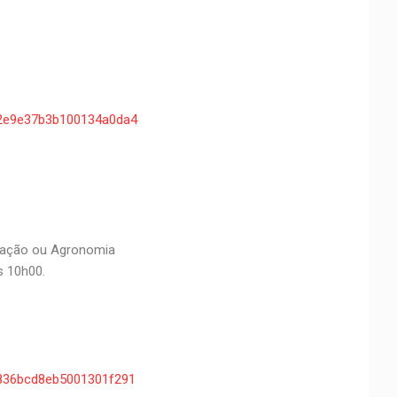
8372e9e37b3b100134a0da4
tração ou Agronomia
s 10h00.
838836bcd8eb5001301f291