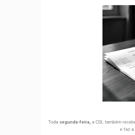
Toda
segunda-feira,
a CDL também recebe 
e faz a