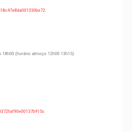
83f518c47e8da001330be72
às 18h00 (horário almoço 12h00 13h15).
8110372faf90e00137b915c