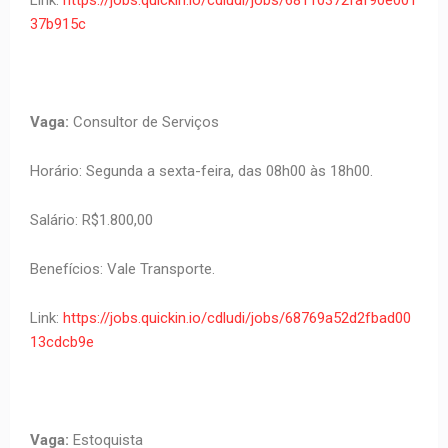
Link:
https://jobs.quickin.io/cdludi/jobs/68110372faf90e001
37b915c
Vaga:
Consultor de Serviços
Horário: Segunda a sexta-feira, das 08h00 às 18h00.
Salário: R$1.800,00
Benefícios: Vale Transporte.
Link:
https://jobs.quickin.io/cdludi/jobs/68769a52d2fbad00
13cdcb9e
Vaga:
Estoquista