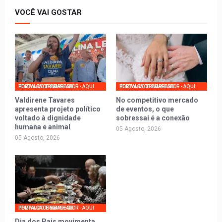
VOCÊ VAI GOSTAR
PORTAL DO TRABALHADOR - AQUI TEM VAGA DE EMPREGO
PORTAL DO TRABALHADOR - AQUI TEM VAGA DE EMPREGO
Valdirene Tavares
No competitivo mercado
apresenta projeto político
de eventos, o que
voltado à dignidade
sobressai é a conexão
humana e animal
05 Agosto, 2026
05 Agosto, 2026
PORTAL DO TRABALHADOR - AQUI TEM VAGA DE EMPREGO
Dia dos Pais movimenta