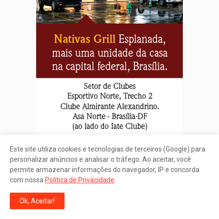
Este site utiliza cookies e tecnologias de terceiros (Google) para
personalizar anúncios e analisar o tráfego. Ao aceitar, você
permite armazenar informações do navegador, IP e concorda
com nossa
Política de Privacidade
.
Newsletter
Ok, Aceitar!
Notícias exclusivas e oportunidades em seu e-mail.