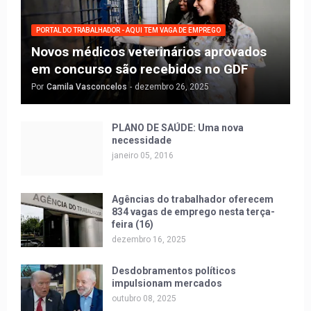
PORTAL DO TRABALHADOR - AQUI TEM VAGA DE EMPREGO
Novos médicos veterinários aprovados
em concurso são recebidos no GDF
Por
Camila Vasconcelos
-
dezembro 26, 2025
PLANO DE SAÚDE: Uma nova
necessidade
janeiro 05, 2016
Agências do trabalhador oferecem
834 vagas de emprego nesta terça-
feira (16)
dezembro 16, 2025
Desdobramentos políticos
impulsionam mercados
outubro 08, 2025