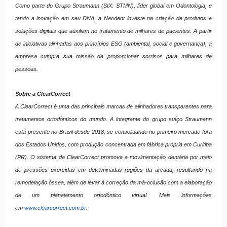
Como parte do Grupo Straumann (SIX: STMN), líder global em Odontologia, e
tendo a inovação em seu DNA, a Neodent investe na criação de produtos e
soluções digitais que auxiliam no tratamento de milhares de pacientes. A partir
de iniciativas alinhadas aos princípios ESG (ambiental, social e governança), a
empresa cumpre sua missão de proporcionar sorrisos para milhares de
pessoas.
Sobre a ClearCorrect
A ClearCorrect é uma das principais marcas de alinhadores transparentes para
tratamentos ortodônticos do mundo. A integrante do grupo suíço Straumann
está presente no Brasil desde 2018, se consolidando no primeiro mercado fora
dos Estados Unidos, com produção concentrada em fábrica própria em Curitiba
(PR). O sistema da ClearCorrect promove a movimentação dentária por meio
de pressões exercidas em determinadas regiões da arcada, resultando na
remodelação óssea, além de levar à correção da má-oclusão com a elaboração
de um planejamento ortodôntico virtual. Mais informações
em
www.clearcorrect.com.br
.