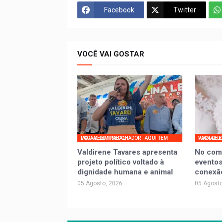
Facebook
Twitter
VOCÊ VAI GOSTAR
PORTAL DO TRABALHADOR - AQUI TEM VAGA DE EMPREGO
PORTAL DO TRABALHADOR - AQ
Valdirene Tavares apresenta
No com
projeto político voltado à
eventos
dignidade humana e animal
conexã
05 Agosto, 2026
05 Agosto