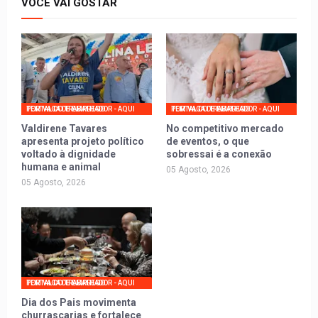
VOCÊ VAI GOSTAR
PORTAL DO TRABALHADOR - AQUI TEM VAGA DE EMPREGO
PORTAL DO TRABALHADOR - AQUI TEM VAGA DE EMPREGO
Valdirene Tavares
No competitivo mercado
apresenta projeto político
de eventos, o que
voltado à dignidade
sobressai é a conexão
humana e animal
05 Agosto, 2026
05 Agosto, 2026
PORTAL DO TRABALHADOR - AQUI TEM VAGA DE EMPREGO
Dia dos Pais movimenta
churrascarias e fortalece