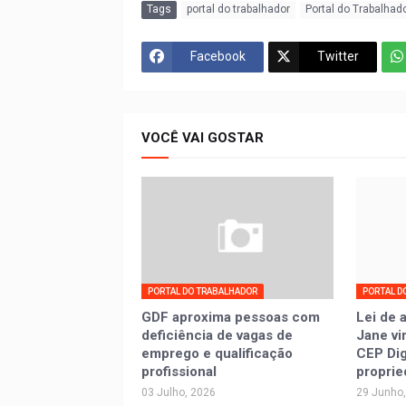
Tags
portal do trabalhador
Portal do Trabalhad
Facebook
Twitter
VOCÊ VAI GOSTAR
PORTAL DO TRABALHADOR
PORTAL D
GDF aproxima pessoas com
Lei de 
deficiência de vagas de
Jane vi
emprego e qualificação
CEP Digi
profissional
proprie
03 Julho, 2026
29 Junho