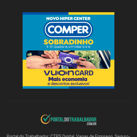
Portal do Trabalhador: CTPS Digital. Vagas de Emprego. Seguro-