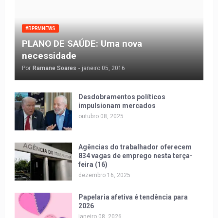
#BPRMNEWS
PLANO DE SAÚDE: Uma nova
necessidade
Por
Ramane Soares
-
janeiro 05, 2016
Desdobramentos políticos
impulsionam mercados
outubro 08, 2025
Agências do trabalhador oferecem
834 vagas de emprego nesta terça-
feira (16)
dezembro 16, 2025
Papelaria afetiva é tendência para
2026
janeiro 08, 2026