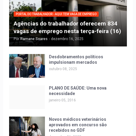
PORTAL DO TRABALHADOR - AQUI TEM VAGA DE EMPREGO
Agências do trabalhador oferecem 834
vagas de emprego nesta terça-feira (16)
Por
Ramane Soares
-
dezembro 16, 2025
Desdobramentos políticos
impulsionam mercados
outubro 08, 2025
PLANO DE SAÚDE: Uma nova
necessidade
janeiro 05, 2016
Novos médicos veterinários
aprovados em concurso são
recebidos no GDF