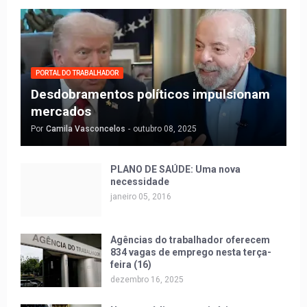
PORTAL DO TRABALHADOR
Desdobramentos políticos impulsionam
mercados
Por
Camila Vasconcelos
-
outubro 08, 2025
PLANO DE SAÚDE: Uma nova
necessidade
janeiro 05, 2016
Agências do trabalhador oferecem
834 vagas de emprego nesta terça-
feira (16)
dezembro 16, 2025