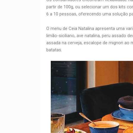
partir de 100g, ou selecionar um dos kits co
6 a 10 pessoas, oferecendo uma solução pa
O menu de Ceia Natalina apresenta uma var
limão-siciliano, ave natalina, peru assado
assada na cerveja, escalope de mignon ao
batatas.