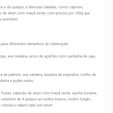
os e de queijos, e diversas saladas, como caprese,
o de atum com maçã verde, com preços por 100g que
au premium.
a para diferentes tamanhos de celebração:
ango, ave natalina, arroz de açafrão com castanha de caju,
ta de palmito, ave natalina, lasanha de espinafre, molho de
rdinha e pudim ninho.
frutas, salpicão de atum com maçã verde, quiche lorraine,
canelone de 4 queijos ao molho branco, molho funghi,
cebola e naked cake red velvet.