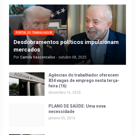
PORTAL DO TRABALHADOR
Desdobramentos políticos impulsionam
mercados
Por
Camila Vasconcelos
-
outubro 08, 2025
Agências do trabalhador oferecem
834 vagas de emprego nesta terça-
feira (16)
dezembro 16, 2025
PLANO DE SAÚDE: Uma nova
necessidade
janeiro 05, 2016