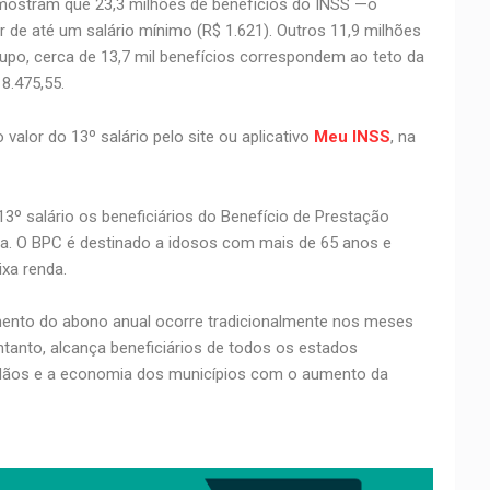
mostram que 23,3 milhões de benefícios do INSS —o
 de até um salário mínimo (R$ 1.621). Outros 11,9 milhões
upo, cerca de 13,7 mil benefícios correspondem ao teto da
8.475,55.
alor do 13º salário pelo site ou aplicativo
Meu INSS
, na
3º salário os beneficiários do Benefício de Prestação
ia. O BPC é destinado a idosos com mais de 65 anos e
xa renda.
ento do abono anual ocorre tradicionalmente nos meses
tanto, alcança beneficiários de todos os estados
dadãos e a economia dos municípios com o aumento da