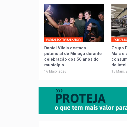
PORTAL DO TRABALHADOR.
PORTAL D
Daniel Vilela destaca
Grupo P
potencial de Minaçu durante
Mais e 
celebração dos 50 anos do
consumi
município
de inte
16 Maio, 2026
15 Maio, 