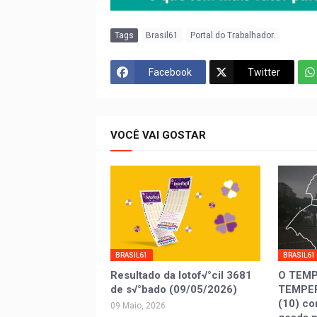
Tags
Brasil61
Portal do Trabalhador.
Facebook
Twitter
VOCÊ VAI GOSTAR
BRASIL61
BRASIL61
Resultado da lotof√°cil 3681
O TEMP
de s√°bado (09/05/2026)
TEMPER
(10) co
09 Maio, 2026