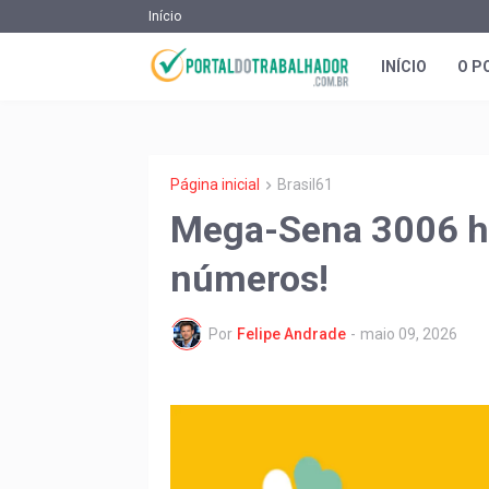
Início
INÍCIO
O P
Página inicial
Brasil61
Mega-Sena 3006 ho
números!
Por
Felipe Andrade
-
maio 09, 2026