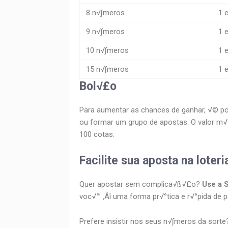
8 n√∫meros
1 
9 n√∫meros
1 
10 n√∫meros
1 
15 n√∫meros
1 
Bol√£o
Para aumentar as chances de ganhar, √© pos
ou formar um grupo de apostas. O valor m√≠
100 cotas.
Facilite sua aposta na lote
Quer apostar sem complica√ß√£o?
Use a 
voc√™ ‚Äî uma forma pr√°tica e r√°pida de pa
Prefere insistir nos seus n√∫meros da sort