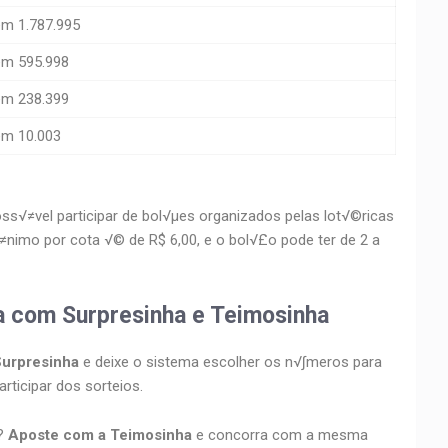
em 1.787.995
em 595.998
em 238.399
em 10.003
s√≠vel participar de bol√µes organizados pelas lot√©ricas
nimo por cota √© de R$ 6,00, e o bol√£o pode ter de 2 a
ria com Surpresinha e Teimosinha
Surpresinha
e deixe o sistema escolher os n√∫meros para
rticipar dos sorteios.
e?
Aposte com a Teimosinha
e concorra com a mesma