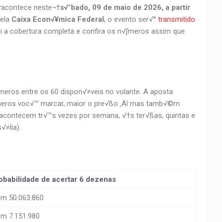
†
acontece neste¬†
s√°bado, 09 de maio de 2026, a partir
pela
Caixa Econ√¥mica Federal
, o evento ser√°
transmitido
 a cobertura completa e confira os n√∫meros assim que
√∫meros entre os 60 dispon√≠veis no volante. A aposta
meros voc√™ marcar, maior o pre√ßo ‚Äî mas tamb√©m
 acontecem tr√™s vezes por semana, √†s ter√ßas, quintas e
√≠lia).
obabilidade de acertar 6 dezenas
em 50.063.860
em 7.151.980