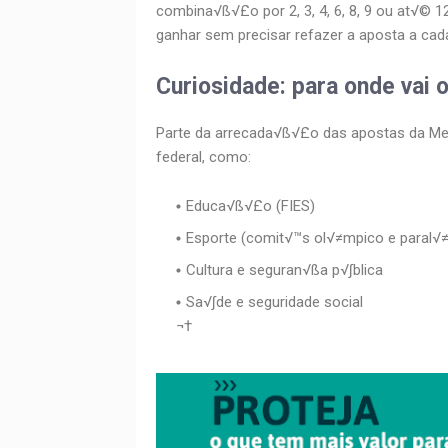
combina√ß√£o por 2, 3, 4, 6, 8, 9 ou at√©
ganhar sem precisar refazer a aposta a cada
Curiosidade: para onde vai 
Parte da arrecada√ß√£o das apostas da Me
federal, como:
Educa√ß√£o (FIES)
Esporte (comit√™s ol√≠mpico e paral√
Cultura e seguran√ßa p√∫blica
Sa√∫de e seguridade social
¬†