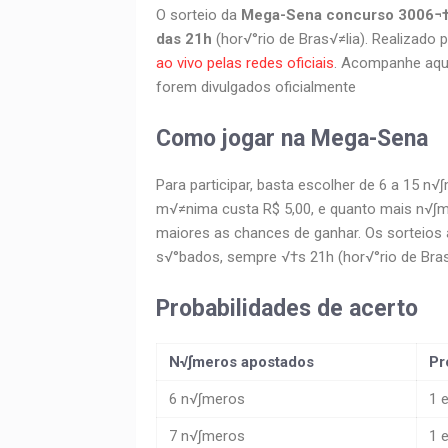
O sorteio da
Mega-Sena concurso 3006¬
das 21h
(hor√°rio de Bras√≠lia). Realizado 
ao vivo pelas redes oficiais
. Acompanhe aqui
forem divulgados oficialmente
Como jogar na Mega-Sena
Para participar, basta escolher de 6 a 15 n
m√≠nima custa R$ 5,00, e quanto mais n√∫
maiores as chances de ganhar. Os sorteios
s√°bados, sempre √†s 21h (hor√°rio de Bras
Probabilidades de acerto
N√∫meros apostados
Pr
6 n√∫meros
1 
7 n√∫meros
1 