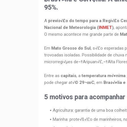
95%.
A
previs√£o do tempo para a Regi√£o Ce
Nacional de Meteorologia (
INMET
)
, apon
O mesmo acontece me grande parte de
Mat
Em
Mato Grosso do Sul
, s√£o esperadas 
trovoadas isoladas. Possibilidade de chuva
microrregi√µes de¬†Aripuan√£,¬†Alta Flores
Entre as
capitais
, a
temperatura m√≠nima
pode chegar at√©
29¬∞C
, em
Bras√≠lia e
5 motivos para acompanhar
Agricultura: garantia de uma boa colheit
Marinha: prote√ß√£o de marinheiros, na