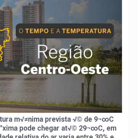
ratura m√≠nima prevista √© de 9¬∞C
√°xima pode chegar at√© 29¬∞C, em
ade relativa do ar varia entre 30% e