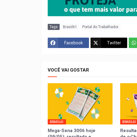
Tags
Brasil61
Portal do Trabalhador.
Facebook
Twitter
VOCÊ VAI GOSTAR
BRASIL61
BRASIL61
Mega-Sena 3006 hoje
Resulta
(09/05): resultado e
de s√°b