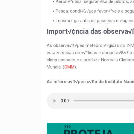
Aeron√°utica: seguran√ßa de pilotos, a
Pesca: condi√ß√µes favor√°veis e segur
Turismo: garantia de passeios e viagens
Import√¢ncia das observa√
As observa√ß√µes meteorol√≥gicas do INME
estat√≠sticas clim√°ticas e coopera√ß√£o i
clima passado e a produzir Normais Clima
Mundial (
OMM
).
As informa√ß√µes s√£o do Instituto Naci