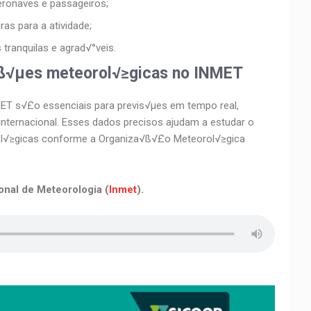
eronaves e passageiros;
as para a atividade;
 tranquilas e agrad√°veis.
ß√µes meteorol√≥gicas no INMET
T s√£o essenciais para previs√µes em tempo real,
nternacional. Esses dados precisos ajudam a estudar o
tol√≥gicas conforme a Organiza√ß√£o Meteorol√≥gica
onal de Meteorologia (
Inmet
).