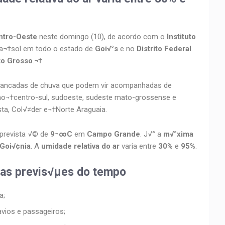
ntro-Oeste
neste domingo (10), de acordo com o
Instituto
ta¬†sol em todo o estado de
Goi√°s
e no
Distrito Federal
.
o Grosso
.¬†
pancadas de chuva que podem vir acompanhadas de
 no¬†centro-sul, sudoeste, sudeste mato-grossense e
ta, Col√≠der e¬†Norte Araguaia.
prevista √© de
9¬∞C
em
Campo Grande
. J√° a
m√°xima
 Goi√¢nia
. A
umidade relativa do ar
varia entre
30%
e
95%
.
 as previs√µes do tempo
a;
vios e passageiros;