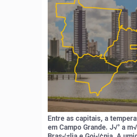
Entre as capitais, a tempe
em Campo Grande. J√° a m
Bras√≠lia e Goi√¢nia. A umid