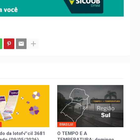
BRASIL61
do da lotof√°cil 3681
O TEMPO E A
ado (09/05/2026)
TEMPERATURA: domingo