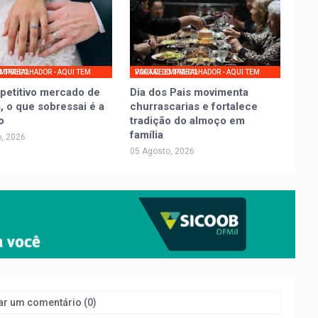
UI TEM VAGA DE EMPREGO
PORTAL DO TRABALHADOR - AQUI TEM VAGA DE EMPREGO
petitivo mercado de
Dia dos Pais movimenta
, o que sobressai é a
churrascarias e fortalece
o
tradição do almoço em
família
, 2026
05 Agosto, 2026
ar um comentário (0)