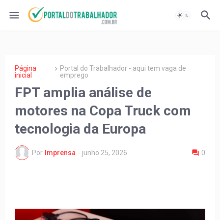
Página
Portal do Trabalhador - aqui tem vaga de
inicial
emprego
FPT amplia análise de
motores na Copa Truck com
tecnologia da Europa
Por
Imprensa
-
junho 25, 2026
0