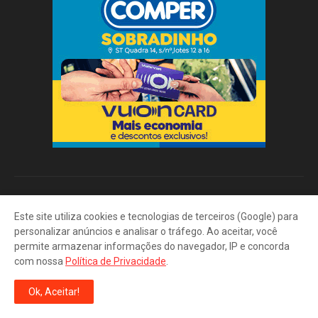
Este site utiliza cookies e tecnologias de terceiros (Google) para
personalizar anúncios e analisar o tráfego. Ao aceitar, você
permite armazenar informações do navegador, IP e concorda
Portal do Trabalhador: CTPS Digital. Vagas de Emprego. Seguro-
com nossa
Política de Privacidade
.
Desemprego. Cadastro SINE. Cursos de Qualificação.
Ok, Aceitar!