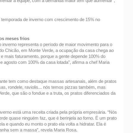
umentar a equipe, com a demanda maior tem que aumentar”, 
 a temporada de inverno com crescimento de 15% no 
os meses frios
 inverno representa o período de maior movimento para o 
a do Chicão, em Monte Verde, a ocupação da casa chega ao 
o e mais faturamento, porque a gente depende 100% do 
 e agosto com 100% da casa lotada”, afirma a chef Maria 
aurante tem como destaque massas artesanais, além de pratos 
as, rondele, raviolis... nós temos pizzas também, mas 
de, que são o fondue e a truta, os pratos diferenciados da 
verno está uma receita criada pela própria empresária. “Nós 
de quase ninguém faz, que é berinjela ao forno. É um prato 
la e quando eu monto o prato ela volta a hidratar. Ela é 
anha sem a massa”, revela Maria Rosa. 