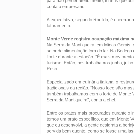
para não perder atendimento, tu tens que a
conta o empresário. 
A expectativa, segundo Ronildo, é encerrar
faturamento. 
Monte Verde registra ocupação máxima n
Na Serra da Mantiqueira, em Minas Gerais, o
setor de alimentação fora do lar. Na Bodeg
limite durante a estação. “É mais moviment
turismo. Então, nós trabalhamos junho, julho
Rosa. 
Especializado em culinária italiana, o rest
tradicionais da região. “Nosso foco são mass
também trabalhamos com o forte de Monte Ver
Serra da Mantiqueira”, conta a chef. 
Entre os pratos mais procurados durante o in
temos um prato específico, que em Monte Ver
que eu desenvolvi, a gente desidrata a berinje
servida bem quente, como se fosse uma las