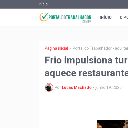
Início
INÍCIO
O P
Página inicial
Portal do Trabalhador - aqui 
Frio impulsiona tu
aquece restaurante
Por
Lucas Machado
-
junho 19, 2026