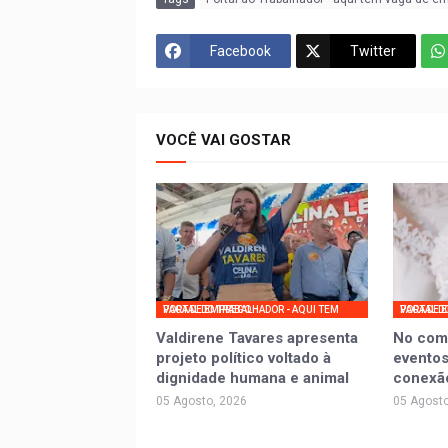
Facebook
Twitter
VOCÊ VAI GOSTAR
PORTAL DO TRABALHADOR - AQUI TEM VAGA DE EMPREGO
PORTAL DO TRABALHADOR - AQ
Valdirene Tavares apresenta
No com
projeto político voltado à
eventos
dignidade humana e animal
conexã
05 Agosto, 2026
05 Agosto