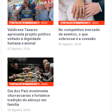
PORTAL DO TRABALHADOR - AQUI TEM VAGA DE EMPREGO
PORTAL DO TRABALHADOR - AQUI TEM VAGA DE EMPREGO
Valdirene Tavares
No competitivo mercado
apresenta projeto político
de eventos, o que
voltado à dignidade
sobressai é a conexão
humana e animal
05 Agosto, 2026
05 Agosto, 2026
PORTAL DO TRABALHADOR - AQUI TEM VAGA DE EMPREGO
Dia dos Pais movimenta
churrascarias e fortalece
tradição do almoço em
família
05 Agosto, 2026