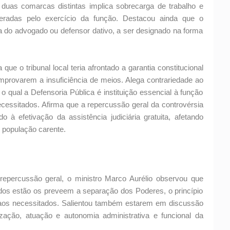
 duas comarcas distintas implica sobrecarga de trabalho e
neradas pelo exercício da função. Destacou ainda que o
ra do advogado ou defensor dativo, a ser designado na forma
 o tribunal local teria afrontado a garantia constitucional
comprovarem a insuficiência de meios. Alega contrariedade ao
o qual a Defensoria Pública é instituição essencial à função
necessitados. Afirma que a repercussão geral da controvérsia
o à efetivação da assistência judiciária gratuita, afetando
 população carente.
epercussão geral, o ministro Marco Aurélio observou que
vidos estão os preveem a separação dos Poderes, o princípio
co aos necessitados. Salientou também estarem em discussão
ização, atuação e autonomia administrativa e funcional da