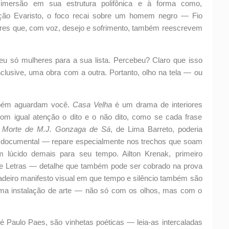
imersão em sua estrutura polifônica e à forma como,
ição Evaristo, o foco recai sobre um homem negro — Fio
eres que, com voz, desejo e sofrimento, também reescrevem
u só mulheres para a sua lista. Percebeu? Claro que isso
lusive, uma obra com a outra. Portanto, olho na tela — ou
mbém aguardam você.
Casa Velha
é um drama de interiores
m igual atenção o dito e o não dito, como se cada frase
 Morte de M.J. Gonzaga de Sá
, de Lima Barreto, poderia
tica documental — repare especialmente nos trechos que soam
lúcido demais para seu tempo. Ailton Krenak, primeiro
 de Letras — detalhe que também pode ser cobrado na prova
adeiro manifesto visual em que tempo e silêncio também são
uma instalação de arte — não só com os olhos, mas com o
é Paulo Paes, são vinhetas poéticas — leia-as intercaladas