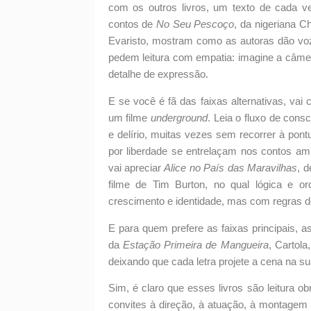
com os outros livros, um texto de cada 
contos de
No Seu Pescoço
, da nigeriana 
Evaristo, mostram como as autoras dão voz
pedem leitura com empatia: imagine a câme
detalhe de expressão.
E se você é fã das faixas alternativas, vai c
um filme
underground
. Leia o fluxo de con
e delírio, muitas vezes sem recorrer à pon
por liberdade se entrelaçam nos contos a
vai apreciar
Alice no País das Maravilhas
, 
filme de Tim Burton, no qual lógica e 
crescimento e identidade, mas com regras d
E para quem prefere as faixas principais, 
da
Estação Primeira de Mangueira
, Cartol
deixando que cada letra projete a cena na s
Sim, é claro que esses livros são leitura ob
convites à direção, à atuação, à montage