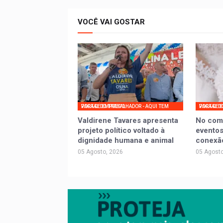
VOCÊ VAI GOSTAR
PORTAL DO TRABALHADOR - AQUI TEM VAGA DE EMPREGO
PORTAL DO TRABALHADOR - AQ
Valdirene Tavares apresenta
No com
projeto político voltado à
eventos
dignidade humana e animal
conexã
05 Agosto, 2026
05 Agosto