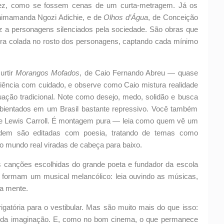
vez, como se fossem cenas de um curta-metragem. Já os
Chimamanda Ngozi Adichie, e de
Olhos d’Água
, de Conceição
 a personagens silenciados pela sociedade. São obras que
ra colada no rosto dos personagens, captando cada mínimo
urtir
Morangos Mofados
, de Caio Fernando Abreu — quase
sciência com cuidado, e observe como Caio mistura realidade
tuação tradicional. Note como desejo, medo, solidão e busca
mbientados em um Brasil bastante repressivo. Você também
de Lewis Carroll. É montagem pura — leia como quem vê um
ordem são editadas com poesia, tratando de temas como
o mundo real viradas de cabeça para baixo.
as canções escolhidas do grande poeta e fundador da escola
a, formam um musical melancólico: leia ouvindo as músicas,
ua mente.
rigatória para o vestibular. Mas são muito mais do que isso:
m da imaginação. E, como no bom cinema, o que permanece