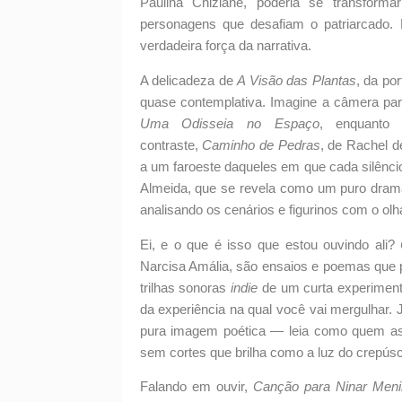
Paulina Chiziane, poderia se transform
personagens que desafiam o patriarcado.
verdadeira força da narrativa.
A delicadeza de
A Visão das Plantas
, da po
quase contemplativa. Imagine a câmera pa
Uma Odisseia no Espaço
, enquanto
contraste,
Caminho de Pedras
, de Rachel d
a um faroeste daqueles em que cada silênci
Almeida, que se revela como um puro drama 
analisando os cenários e figurinos com o olh
Ei, e o que é isso que estou ouvindo ali?
Narcisa Amália, são ensaios e poemas que
trilhas sonoras
indie
de um curta experimenta
da experiência na qual você vai mergulhar.
pura imagem poética — leia como quem as
sem cortes que brilha como a luz do crepúsc
Falando em ouvir,
Canção para Ninar Men