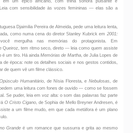
ar em um épico africano, com trilha sonora pulsante e
 Leia com sensibilidade às vozes femininas — elas são a
rtuguesa Djaimilia Pereira de Almeida, pede uma leitura lenta,
rada, como numa cena do diretor Stanley Kubrick em
2001:
 você mergulha nas memórias do protagonista. Em
e Queiroz, tem ritmo seco, direto — leia como quem assiste
o é um tiro. Há ainda
Memórias de Martha
, de Julia Lopes de
de época: note os detalhes sociais e nos gestos contidos,
ar de quem vê um filme clássico.
Opúsculo Humanitário
, de Nísia Floresta, e
Nebulosas
, de
 pedem uma leitura com fones de ouvido — como se fossem
l. Se puder, leia em voz alta: o som das palavras faz parte
 Já
O Cristo Cigano
, de Sophia de Mello Breyner Andresen, é
siste a um filme mudo, em que cada metáfora é um plano
ulo.
ino Grande
é um romance que sussurra e grita ao mesmo