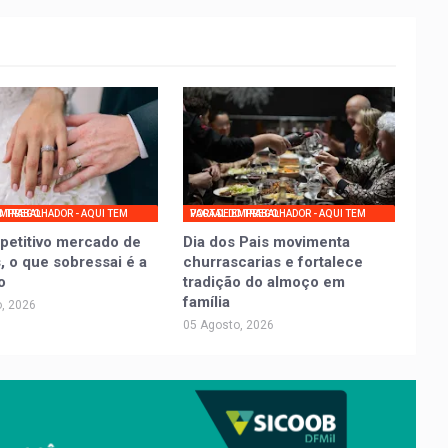
UI TEM VAGA DE EMPREGO
PORTAL DO TRABALHADOR - AQUI TEM VAGA DE EMPREGO
petitivo mercado de
Dia dos Pais movimenta
, o que sobressai é a
churrascarias e fortalece
o
tradição do almoço em
família
, 2026
05 Agosto, 2026