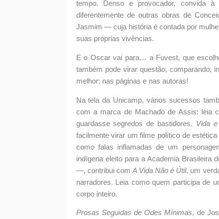
tempo. Denso e provocador, convida à 
diferentemente de outras obras de Conce
Jasmim — cuja história é contada por mulh
suas próprias vivências.
E o Oscar vai para… a Fuvest, que escolhe
também pode virar questão, comparando, inc
melhor: nas páginas e nas autoras!
Na tela da Unicamp, vários sucessos ta
com a marca de Machado de Assis: leia co
guardasse segredos de bastidores.
Vida e
facilmente virar um filme político de esté
como falas inflamadas de um personagem 
indígena eleito para a Academia Brasileira
—, contribui com
A Vida Não é Útil
, um verd
narradores. Leia como quem participa de 
corpo inteiro.
Prosas Seguidas de Odes Mínimas
, de Jos