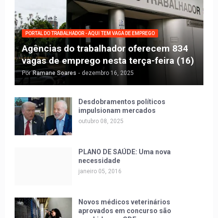
PORTAL DO TRABALHADOR - AQUI TEM VAGA DE EMPREGO
Agências do trabalhador oferecem 834
vagas de emprego nesta terça-feira (16)
Por
Ramane Soares
-
dezembro 16, 2025
Desdobramentos políticos
impulsionam mercados
outubro 08, 2025
PLANO DE SAÚDE: Uma nova
necessidade
janeiro 05, 2016
Novos médicos veterinários
aprovados em concurso são